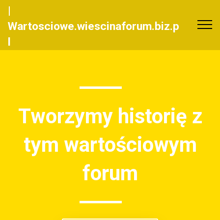
|
Wartosciowe.wiescinaforum.biz.p
l
Tworzymy historię z
tym wartościowym
forum