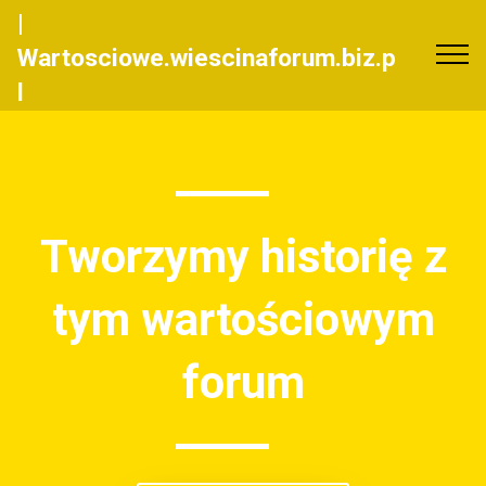
|
Wartosciowe.wiescinaforum.biz.p
l
Tworzymy historię z
tym wartościowym
forum