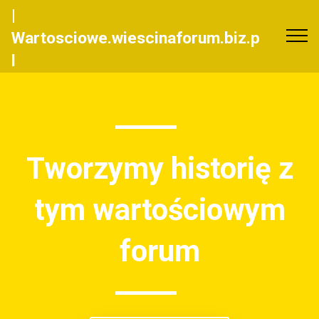
|
Wartosciowe.wiescinaforum.biz.p
l
Tworzymy historię z
tym wartościowym
forum