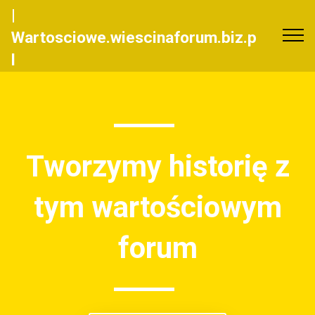
|
Wartosciowe.wiescinaforum.biz.p
l
Tworzymy historię z
tym wartościowym
forum