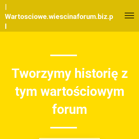
|
Wartosciowe.wiescinaforum.biz.p
l
Tworzymy historię z
tym wartościowym
forum