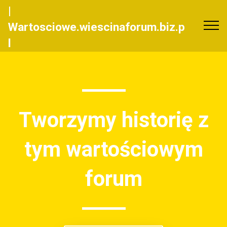
|
Wartosciowe.wiescinaforum.biz.p
l
Tworzymy historię z
tym wartościowym
forum