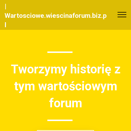
|
Wartosciowe.wiescinaforum.biz.p
l
Tworzymy historię z
tym wartościowym
forum