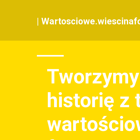
|
Wartosciowe.wiescinafo
Tworzymy
historię z
wartości