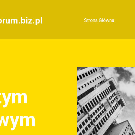
rum.biz.pl
Strona Główna
 tym
owym