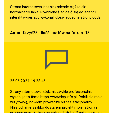
Strona internetowa jest niezmiernie ciężka dla
normalnego laika. Powinieneś zgłosić się do agencji
interaktywnej, aby wykonali doświadczone strony Łódź.
Autor:
Krzyś23
Ilość postów na forum:
13
26.06.2021 19:28:46
Strony internetowe Łódź niezwykle profesjonalnie
wykonuje ta firma
https://www.icp.info.pl
. Robili dla mnie
wizytówkę, bowiem prowadzę biznes stacjonarny.
Niesłychanie szybko dostałem projekt mojej strony i
powiem wam, iż było pożądane byłoby. Dzięki niej mam