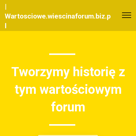
|
Wartosciowe.wiescinaforum.biz.p
l
Tworzymy historię z
tym wartościowym
forum